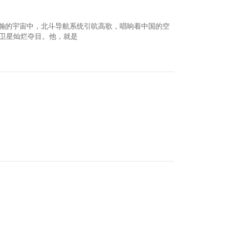
在浩瀚的宇宙中，北斗导航系统引吭高歌，唱响着中国的空
卫星灿烂夺目。他，就是