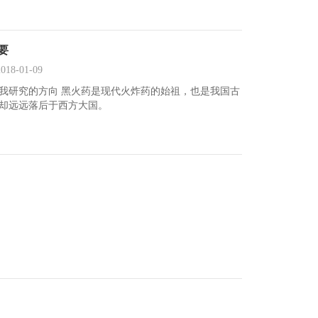
要
-01-09
是我研究的方向 黑火药是现代火炸药的始祖，也是我国古
却远远落后于西方大国。