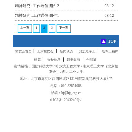
精神研究...工作通信-附件2
08-12
精神研究...工作通信-附件1
08-12
上一页
1
2
3
下一页
TOP
|
|
|
|
校友会首页
北京校友会
新闻动态
难忘哈军工
哈军工精神
|
|
|
研究
母校信息
诗书影画
合唱团
友情链接：
国防科技大学
/
哈尔滨工程大学
/
南京理工大学
（
北京校
友会
） /
西北工业大学
地址：北京市海淀区西四环北路131号院新奥特科技大厦8层
电话：010-82851088
邮箱：bj@hjg.org.cn
京ICP备12043240号-1