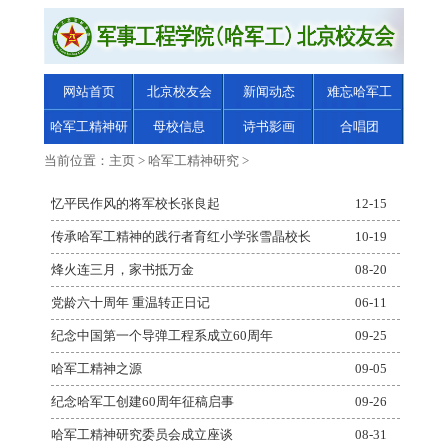
网站首页
北京校友会
新闻动态
难忘哈军工
哈军工精神研
母校信息
诗书影画
合唱团
究
当前位置：
主页
>
哈军工精神研究
>
忆平民作风的将军校长张良起
12-15
传承哈军工精神的践行者育红小学张雪晶校长
10-19
烽火连三月，家书抵万金
08-20
党龄六十周年 重温转正日记
06-11
纪念中国第一个导弹工程系成立60周年
09-25
哈军工精神之源
09-05
纪念哈军工创建60周年征稿启事
09-26
哈军工精神研究委员会成立座谈
08-31