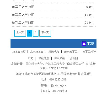
哈军工之声86期
09-04
哈军工之声87期
11-04
哈军工之声88期
01-04
上一页
1
2
下一页
TOP
|
|
|
|
校友会首页
北京校友会
新闻动态
难忘哈军工
哈军工精神
|
|
|
研究
母校信息
诗书影画
合唱团
友情链接：
国防科技大学
/
哈尔滨工程大学
/
南京理工大学
（
北京校
友会
） /
西北工业大学
地址：北京市海淀区西四环北路131号院新奥特科技大厦8层
电话：010-82851088
邮箱：bj@hjg.org.cn
京ICP备12043240号-1