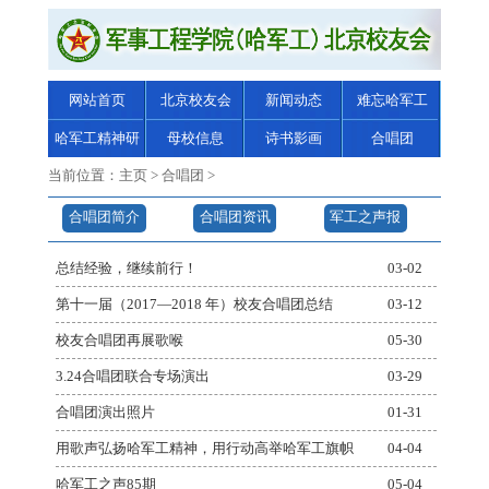
网站首页
北京校友会
新闻动态
难忘哈军工
哈军工精神研
母校信息
诗书影画
合唱团
究
当前位置：
主页
>
合唱团
>
合唱团简介
合唱团资讯
军工之声报
纸
总结经验，继续前行！
03-02
第十一届（2017—2018 年）校友合唱团总结
03-12
校友合唱团再展歌喉
05-30
3.24合唱团联合专场演出
03-29
合唱团演出照片
01-31
用歌声弘扬哈军工精神，用行动高举哈军工旗帜
04-04
哈军工之声85期
05-04