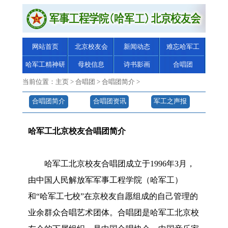
网站首页
北京校友会
新闻动态
难忘哈军工
哈军工精神研
母校信息
诗书影画
合唱团
究
当前位置：
主页
>
合唱团
>
合唱团简介
>
合唱团简介
合唱团资讯
军工之声报
纸
哈军工北京校友合唱团简介
哈军工北京校友合唱团成立于1996年3月，
由中国人民解放军军事工程学院（哈军工）
和“哈军工七校”在京校友自愿组成的自己管理的
业余群众合唱艺术团体。合唱团是哈军工北京校