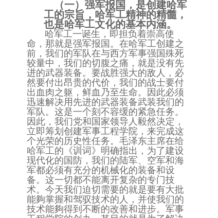
（一）
强军报国，是创建哈军
工的宗旨，哈军工精神的精髓，
也是哈军工文化的基本内涵。
哈军工一诞生，即担负着崇高
使
命，那就是强军报国。在哈军工创建之
前，我们的军队在与
西方
军事强国殊死
较量中，我们的切腹之痛
，
就是没有先
进的武器装备。要战胜强大的敌人，必
然要付出昂贵的代价，我们的战士要付
出血肉之躯，鲜血乃至生命。因此必须
迅速解决用先进的武器装备武装我们的
军队。这是一
个
刻不容缓的紧急任务。
因此，我们党和国家领导人毅然决定，
立即筹划创建军事工程学院，来完成这
个光荣的历史性任务。毛泽东主席在给
哈军工的
《
训词》明确指出，为了建设
现代化的国防，我们的陆军、空军和海
军都必须有充分的机械化的装备和设
备。这一切都不能离开复杂的专门技
术。今天我们迫切需要的就是要有大批
能夠掌握和驾驭技术的人，并使我们的
技术能夠得到不断的改善和进步。军事