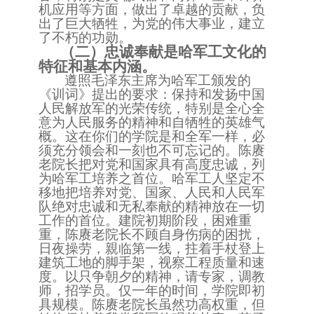
机应用等方面，做出了卓越的贡献，负
出了巨大牺牲，为党的伟大事业，建立
了不朽的功勋。
（
二）忠诚奉献是哈军工文化的
特征和基本内涵。
遵照毛泽东主席为哈军工颁发的
《
训词》提出的要求：保持和发扬中国
人民解放军的光荣传统，特别是全心全
意为人民服务的精神和自牺牲的英雄气
概。这在你们的学院是和全军一样，必
须充分领会和
一
刻也不可忘记的。陈赓
老院长把对党和国家具有高度忠诚，列
为哈军工培养之首位。哈军工人坚定不
移地把培养对党
、
国家
、
人民和人民军
队绝对忠诚和无私奉献的精神放在一切
工作的首位。建院初期阶段，困难重
重，陈赓老院长不顾自身伤病的困扰，
日夜操劳，親临第一线，
拄
着手
杖
登上
建筑工地的脚手架，视察工程质量
和速
度。以只争朝夕的精神，请专家，调教
师，招学员。仅一年的时间，学院即初
具规模。陈赓老院长虽然功高权重，但