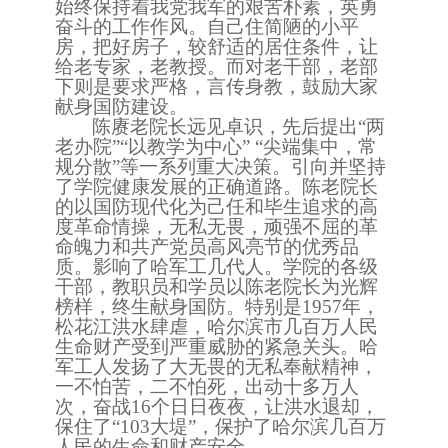
始终保持着我党我军的艰苦朴素，英勇
奋斗的工作作风。自己住简陋的小平
房，把好房子，较舒适的居住条件，让
给老专家，老教授。而对老干部，老部
下则是要求严格，言传身教，鼓励大家
献身国防建设。
陈赓老院长远见卓识，先后提出
“
两
老办院
”“以教学为中心” “尖端集中，常
规分散”等一系列重大决策。引
向
并坚持
了学院健康发展的正确道路。陈老院长
的以国防现代化为己任和毕生追求的高
度革命情操，
无
私无畏，顽强不屈的革
命魄力和共产党员高风亮节的优秀品
质。影响了哈军工几代人。学院的各级
干部，教职员和学员以陈老院长为光辉
榜样，终生献身国防。特别是
1957年，
松花江洪水肆虐
，
哈尔滨市几百万人民
生命财产受到严重威胁的紧急关头。哈
军工人发扬了大无畏的无私奉献精神，
一不怕苦，二不怕死，出动十多万人
次，奋战
16个日日夜夜
，让洪水退却，
保住了
“
103大堤
”
，保护了哈尔滨几百万
人民的生命和财产安全。