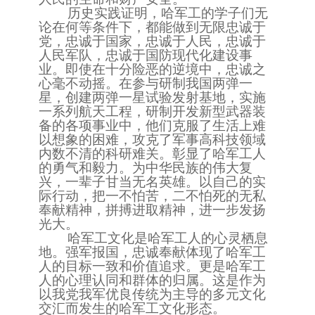
历史实践证明，哈军工的学子们无
论在何等条件下，都能做到
无
限忠诚于
党，忠诚于国家，忠诚于人民，忠诚于
人民军
队
，忠诚于国防现代化建设事
业。即使在十分险恶的逆境中，忠诚之
心毫不动摇。在参与研制我国两弹一
星，创建两弹一星试验发射基地，实施
一系列航天工程，研制开发新型武器装
备的各项事业中，他们克服了生活上难
以想象的困难，攻克了军事高科技领域
内数不清的科研难关。彰显了哈军工人
的勇气和毅力。为中华民族的伟大复
兴，一辈子甘当
无
名英雄。以自己的实
际行动，把一不怕苦，二不怕死的
无
私
奉献精神，
拼搏
进取精神，进一步发扬
光大。
哈军工文化是哈军工人的心灵栖息
地。强军报国，忠诚奉献体现了哈军工
人的目标一致和价值追求。更是哈军工
人的心理认同和群体的归属。这是作为
以我党我军优良传统为主导的多元文化
交汇而发生的哈军工文化形态。