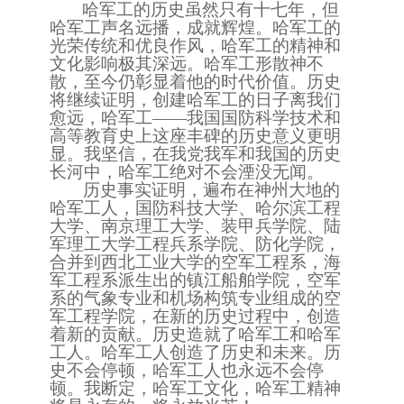
哈军工的历史虽然只有十七
年
，但
哈军工声名远播，成就辉煌。哈军工的
光荣传统和优良作风，哈军工的精神和
文化影响极其深远。哈军工形散神不
散，至今仍彰显着他的时代价值。历史
将继续证明，创建哈军工的日子离我们
愈远，哈军工
——
我国国防科学技术和
高等教育史上这座丰碑的历史意义更明
显。我坚信，在我党我军和我国的历史
长河中，哈军工绝对不会湮没
无
闻。
历史事实证明，遍布在神州大地的
哈军工人，
国防科技大学、哈尔滨工程
大学、
南京理工大学
、
装甲兵学院
、陆
军理工大学
工程兵
系
学院
、
防化学院，
合并到西北工业大学的空军工程系，海
军工程系派生出的镇江船舶学院，空军
系的气象专
业和机场构筑专业组成的空
军工程学院，在新的历史过程中，创造
着新的贡献。历史造就了哈军工和哈军
工人。哈军工人创造了历史和未来。历
史不会停顿，哈军工人也永远不会停
顿。我断定，哈军工文化，哈军工精神