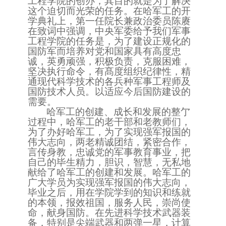
工程学院的创办，其目的就是为了解决
这个迫切而光荣的任务。在哈军工的开
学典礼上，第一任院长兼政治委员陈赓
在致词中强调，中央军委给予我们军事
工程学院的任务是，为了建设正规化的
国防军而培养对党和国家具有高度忠
诚，英勇顽强，积极负责，克服困难，
坚决执行命令，有髙度组织纪律性，精
通现代科学技术的各兵种军事工程师及
国防技术人员。以适应今后国防建设的
需要。
哈军工的创建、成长和发展的整亇
过程中，哈军工的老干部和老教师们，
为了办好哈军工，为了实现强军报国的
伟大志向，两老精诚团结，紧密合作，
言传身教，忠诚党的军事教育事业，把
自己的毕生精力，胆识，智慧，无私地
献给了哈军工的创建和发展。哈军工的
广大学员为实现强军报国的伟大志向，
毕业之后，用在学院学到的知识和练就
的本领，报效祖国，服务人民，崇尚使
命，献身国防。在先进科学技术武器装
备，特别是尖端武器和两弹一星，计算