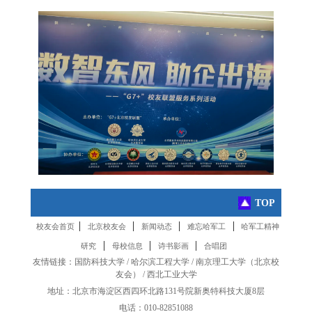
TOP
|
|
|
|
校友会首页
北京校友会
新闻动态
难忘哈军工
哈军工精神
|
|
|
研究
母校信息
诗书影画
合唱团
友情链接：
国防科技大学
/
哈尔滨工程大学
/
南京理工大学
（
北京校
友会
） /
西北工业大学
地址：北京市海淀区西四环北路131号院新奥特科技大厦8层
电话：010-82851088