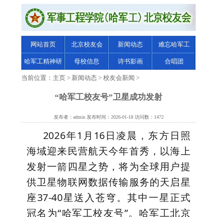
网站首页
北京校友会
新闻动态
难忘哈军工
哈军工精神研
母校信息
诗书影画
合唱团
究
当前位置：
主页
>
新闻动态
>
校友会新闻
>
“哈军工校友号”卫星成功发射
发布者：admin 发布时间：2026-01-18 访问数：1472
2026年1月16日凌晨，东方日照
海域迎来民营航天今年首秀，以海上
发射一箭四星之势，将为全球用户提
供卫星物联网数据传输服务的天启星
座37-40星送入苍穹。其中一星正式
冠名为“哈军工校友号”。哈军工北京