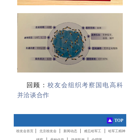
回顾：
校友会组织考察国电高科
并洽谈合作
TOP
|
|
|
|
校友会首页
北京校友会
新闻动态
难忘哈军工
哈军工精神
|
|
|
研究
母校信息
诗书影画
合唱团