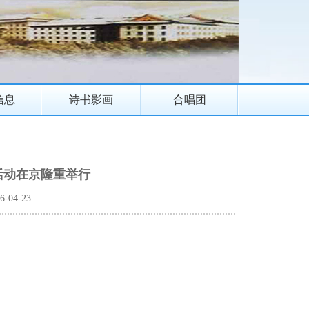
信息
诗书影画
合唱团
活动在京隆重举行
-04-23