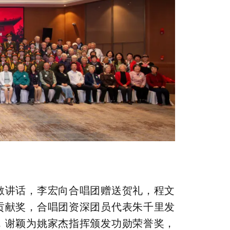
敏讲话，李宏向合唱团赠送贺礼，程文
贡献奖，合唱团资深团员代表朱千里发
，谢颖为姚家杰指挥颁发功勋荣誉奖，