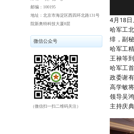
邮编：100195
地址：北京市海淀区西四环北路131号
4月18
院新奥特科技大厦8层
哈军工
绯，副
微信公众号
哈军工
王禄等
哈军工
政委谢
高学敏
领导吴
主持庆
（微信扫一扫二维码关注）