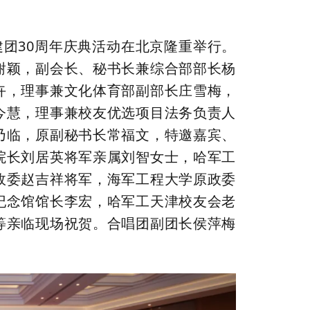
团30周年庆典活动在北京隆重举行。
谢颖，副会长、秘书长兼综合部部长杨
卉，理事兼文化体育部副部长庄雪梅，
今慧，理事兼校友优选项目法务负责人
乃临，原副秘书长常福文，特邀嘉宾、
院长刘居英将军亲属刘智女士，哈军工
政委赵吉祥将军，海军工程大学原政委
纪念馆馆长李宏，哈军工天津校友会老
等亲临现场祝贺。
合唱团副团长侯萍梅