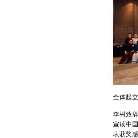
全体起
李树致
宣读中
表获奖