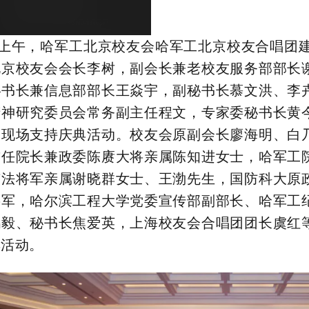
日上午，
哈军工北京校友会哈军工北京校友合唱团建
北京校友会会长李树，副会长兼老校友服务部部长
秘书长兼信息部部长王焱宇，副秘书长慕文洪、李
精神研究委员会常务副主任程文，专家委秘书长黄
到现场支持庆典活动。校友会原副会长廖海明、白
首任院长兼政委陈赓大将亲属陈知进女士，哈军工
有法将军亲属谢晓群女士、王渤先生，国防科大原
将军，
哈尔滨工程大学党委宣传部副部长、哈军工
鸿毅、秘书长焦爱英，上海校友会合唱团团长虞红
典活动。