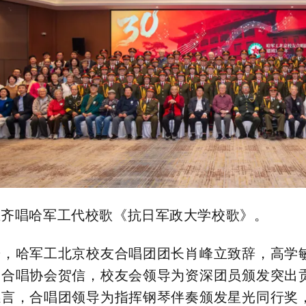
立齐唱哈军工代校歌《抗日军政大学校歌》。
辞，哈军工北京校友
合唱团团长肖峰立致辞，
高学
国合唱协会贺信，校友会领导为资深团员颁发突出
感言，合唱团领导为指挥钢琴伴奏颁发星光同行奖