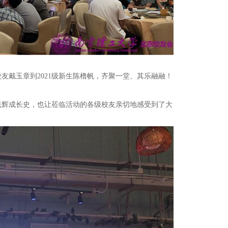
友戴玉章到2021级新生陈橹帆，齐聚一堂、其乐融融！
光辉成长史，也让莅临活动的各级校友亲切地感受到了大