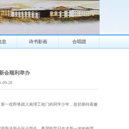
信息
诗书影画
合唱团
送新会顺利举办
-09-28
，新一批即将踏入南理工校门的同学少年，急切期待着邂
届迎新送新会应运而生。希望能早日欢送新一波的南理