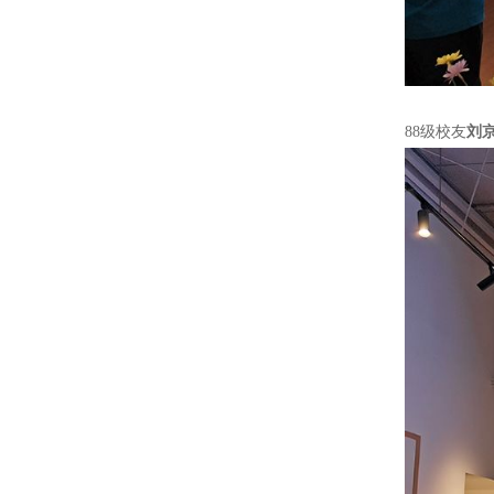
88级校友
刘