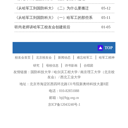
《从哈军工到国防科大》（二）为什么要搬迁
05-12
《从哈军工到国防科大》（一）哈军工的那些系
05-11
听尚老师讲哈军工校友会创建前后
01-05
TOP
|
|
|
|
校友会首页
北京校友会
新闻动态
难忘哈军工
哈军工精神
|
|
|
研究
母校信息
诗书影画
合唱团
友情链接：
国防科技大学
/
哈尔滨工程大学
/
南京理工大学
（
北京校
友会
） /
西北工业大学
地址：北京市海淀区西四环北路131号院新奥特科技大厦8层
电话：010-82851088
邮箱：bj@hjg.org.cn
京ICP备12043240号-1