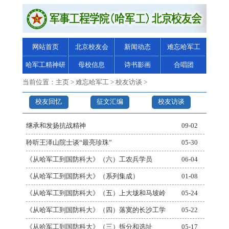
网站首页
北京校友会
新闻动态
难忘哈军工
哈军工精神研
母校信息
诗书影画
合唱团
究
当前位置：
主页
>
难忘哈军工
>
校友访谈
>
校友回忆
征文汇编
校友访谈
继承和发扬抗战精神
09-02
聆听王泽山院士谈“最亮珍珠”
05-30
《从哈军工到国防科大》（六）工农兵学员
06-04
《从哈军工到国防科大》（系列集成）
01-08
《从哈军工到国防科大》（五）上大垅和马坡岭
05-24
《从哈军工到国防科大》（四）落寞的长沙工学
05-22
《从哈军工到国防科大》（三）拆分和选址
05-17