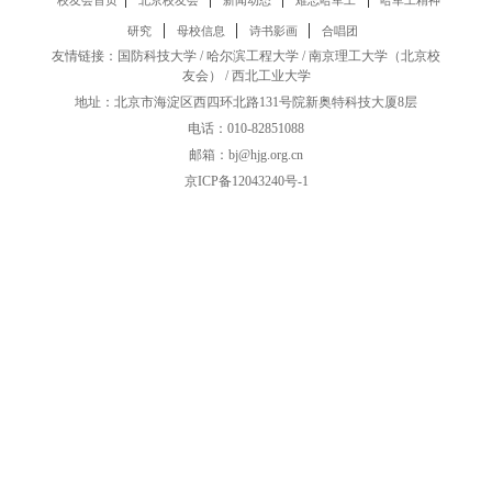
|
|
|
研究
母校信息
诗书影画
合唱团
友情链接：
国防科技大学
/
哈尔滨工程大学
/
南京理工大学
（
北京校
友会
） /
西北工业大学
地址：北京市海淀区西四环北路131号院新奥特科技大厦8层
电话：010-82851088
邮箱：bj@hjg.org.cn
京ICP备12043240号-1