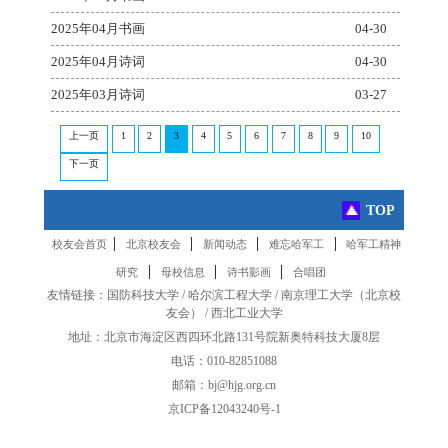
2025年04月书画
04-30
2025年04月诗词
04-30
2025年03月诗词
03-27
上一页
1
2
3
4
5
6
7
8
9
10
下一页
TOP
|
|
|
|
校友会首页
北京校友会
新闻动态
难忘哈军工
哈军工精神
|
|
|
研究
母校信息
诗书影画
合唱团
友情链接：
国防科技大学
/
哈尔滨工程大学
/
南京理工大学
（
北京校
友会
） /
西北工业大学
地址：北京市海淀区西四环北路131号院新奥特科技大厦8层
电话：010-82851088
邮箱：bj@hjg.org.cn
京ICP备12043240号-1