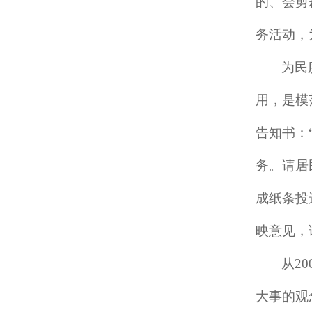
的、会剪
务活动，
为民
用，是模
告知书：
务。请居
成纸条投
映意见，
从
2
大事的观