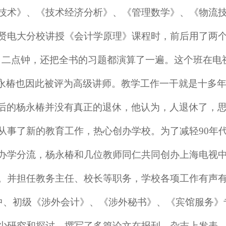
技术》、《技术经济分析》、《管理数学》、《物流
贤电大分校讲授《会计学原理》课程时，前后用了两
、二点钟，还把全书的习题都演算了一遍。这个班在电
杨永椿也因此被评为高级讲师。教学工作一干就是十多年，
后的杨永椿并没有真正的退休，他认为，人退休了，
从事了新的教育工作，热心创办学校。为了减轻
90
办学分流，杨永椿和几位教师同仁共同创办上海电视
。并担任教务主任、校长等职务，学校各项工作有声有
名中、初级《涉外会计》、《涉外秘书》、《宾馆服务
少研究和探讨，撰写了多篇论文在报刊、杂志上发表