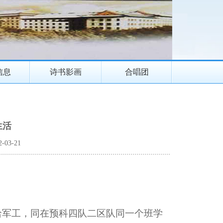
信息
诗书影画
合唱团
生活
03-21
入哈军工，同在预科四队二区队同一个班学