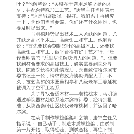
叶？
”
他解释说：
“
关键在于选用足够坚硬的木
材，并配合特殊加工工艺。
”
唐铎主任当即表示
支持：
“
这是另辟蹊径，很好。我们系里再研究
一下，为你们当当参谋。你们还有什么困难，也
要及时提出来。
”
马明德顺势提出技术工人紧缺的问题，尤
其缺乏高水平木工、高级钳工和车工。他解释
说：
“首先要找会刻制桨叶的高级木工，还要找
高级钳工和车工，做平台得有好手艺才行。”唐
铎当即表态:“系里尽快解决调人的问题。”。但要
找到符合要求的高级技工，确实需要到院外寻
找。陈赓院长得知此情况后，亲自致信哈尔滨市
委书记王一伦，请求市政府协助调配人手。不
久，技艺高超的木匠吴相亭和八级老车工姜延栋
被调入了空军工程系。
为了寻找合适木材
——
老核桃木，马明德
通过学院器材处联系哈尔滨市计委，经特别批
准，从陕西秦岭山区砍伐老核桃树，并运回了哈
尔滨
。
在动手制作螺旋桨桨叶之前，唐铎主任又
指示说：
“自己动手，制造木质螺旋桨，由试制
第一片开始，取得经验。测试合格，再往下制