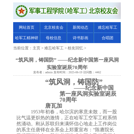
网站首页
北京校友会
新闻动态
难忘哈军工
哈军工精神研
母校信息
诗书影画
合唱团
究
当前位置：
主页
>
难忘哈军工
>
校友回忆
>
“筑风洞，铸国防” ——纪念新中国第一座风洞
实验室诞辰70周年
发布者：admin 发布时间：2025-06-19 访问数：4462
“筑风洞，铸国防”
——纪念新中国
第一座风洞实验室诞辰
70周年
唐瓦加
1953
年初春，哈尔滨的寒意未散，而一股
比气温更炽热的激情，正在哈军工空军工程系悄
然涌动
。
刚从苏联归来满怀信心地走上工作岗位
的系主任唐铎在全系会上郑重宣布：
“
陈赓院长