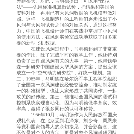
差距很大。对此，马明德提出：可以用
“
比拟
法
”——
先用标准机翼做试验，把结果和美国的
资料对比，再用已有大风洞数据的飞机模型做对
照。这样，飞机制造厂的工程师们逐步找出了小
风洞与大风洞试验之间的对应关系，通过这些努
力，中国的飞机设计师们在实践中掌握了小风洞
的使用方法，在风洞实验室成功地获取了很多重
要的新型飞机数据。
在建设风洞过程中，马明德
起到了非常重
要的作用
。除了完成平时的教学工作，他还特别
负责了三件跟风洞有关的大事：第一，他帮钱学
森一起研究中国建设大型风洞的方案，提出应该
成立一个
“
空气动力研究院
”
，好统一规划。第
二，
1965
年，马明德在哈尔滨军事工程学院组织
了全国第一次风洞建设经验交流会，推动制定统
一的标准模型，也让大家形成了共同协作、一起
攻关的好传统。第三，他推动全国风洞的测试和
控制系统实现自动化。因为马明德做事务实、效
率高，赢得了很多同行的认可和称赞。
1956
年
10
月
，马明德作为人民解放军国庆
观礼代表，在北京受到毛泽东、刘少奇、周恩来
等党和国家领导人的亲切接见，并合影留念。这
不仅是对个人的肯定，更是对整个风洞科研团队