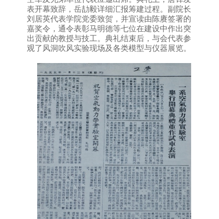
表开幕致辞，岳劼毅详细汇报筹建过程。副院长
刘居英代表学院党委致贺，并宣读由陈赓签署的
嘉奖令，通令表彰
马明德等七位在建设中作出突
出贡献的教授与技工
。典礼结束后，与会代表参
观了风洞吹风实验现场及各类模型与仪器展览
。