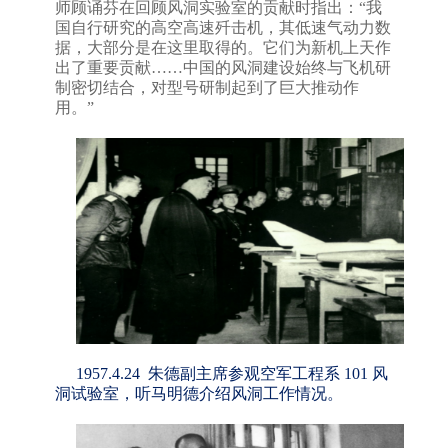
师顾诵芬在回顾风洞实验室的贡献时指出：
“
我
国自行研究的高空高速歼击机，其低速气动力数
据，大部分是在这里取得的。它们为新机上天作
出了重要贡献
……
中国的风洞建设始终与飞机研
制密切结合，对型号研制起到了巨大推动作
用。
”
1957.4.24 朱德副主席参观空军工程系 101 风
洞试验室，听马明德介绍风洞工作情况。