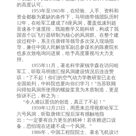
的高度认可
。
1953
年至
1965
年，在经验、人手、资料和
资金都极为紧缺的条件下，马明德带领团队历时
12
年，在哈军工建成了
8
座风洞，覆盖低速到超
音速各个速度段，既能教学又能科研，构成了我
国首个以飞行器研制为核心的风洞群。在整个建
设过程中，系主任唐铎等领导多次深入现场指
导，兼任中国人民解放军副总参谋长的陈赓院长
也多次致电询问进展，给予高度重视与大力支
持
。
1955
年
11
月
，著名科学家
钱学森在
访问哈
军工，听取马明德汇报风洞建设情况后连连赞
叹
：
“
了不起！你们的空气动力学教研室已走在
全国前列，中科院也要向你们学习！
”
当苏联顾
问得知风洞所使用的螺旋桨竟为木质制造，更是
惊讶不已，称之为
：
“
令人难以置信的创造，真正了不起！
”
1959
年
12
月
23
日
，
周恩来总理
视察哈军工
六号风洞，听取唐铎汇报后深有感触地指
出
：
“
一定要有自力更生的精神！若依赖进口设
备，恐怕现在还建不成一个风洞。
”
1986
年，中国工程院院士、著名飞机设计