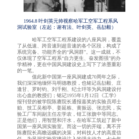
1964.8 叶剑英元帅视察哈军工空军工程系风
洞试验室（左起：谢有法、叶剑英、岳劼毅）
哈军工空军工程系建设的八座风洞，
覆盖
了从低速、跨音速到超音速的各个区段
，构成了
系统完备、功能齐全的
“
风洞群
”
。这一成就，不
仅体现了空军工程系
“
自力更生、奋发图强
”
的办
学精神，更在中国风洞建设史上写下了浓墨重彩
的一笔。
值此新中国第一座风洞建成
70周年之际，
我们深深地缅怀马明德教授，也铭记岳劼毅、庄
逢甘、罗时钧、刘千刚、纪士玶等
为风洞建设付
出心血的教授们
；铭记
1955年1月12日《工学》
报刊登的被学院陈赓院长通报嘉奖的实验员邓士
贻、技工吴相亭、姜延栋、黄振远、张志民，实
验工厂车间副主任左学农，钳工张旗中等同志。
正是他们，用智慧和汗水，在哈军工筑起了新中
国第一座风洞实验室。而这一切的开端，离不开
陈赓院长高瞻远瞩的决策，对科技人才的高度信
任，为风洞实验室建设注入的强大动力。七十年