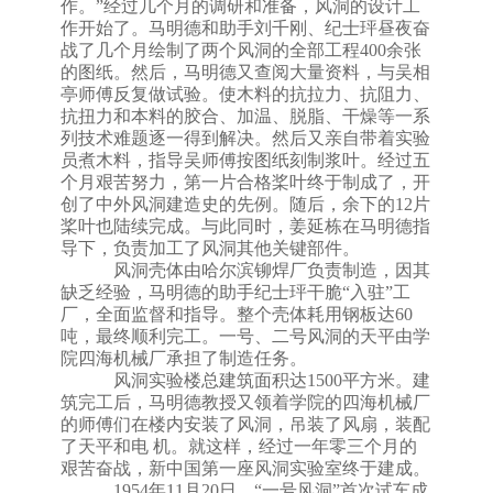
作。”经过几个月的调研和准备，风洞的设计工
作开始了。马明德和助手刘千刚、
纪士玶昼夜奋
战了几个月绘制了两个风洞的全部工程
400余张
的图纸。然后，马明德又查阅大量资料，与
吴相
亭
师傅反复做试验。使木料的抗拉力、抗阻力、
抗扭力和本料的胶合、加温、脱脂、干燥等一系
列技术难题逐一得到解决。然后又亲自带着实验
员煮木料，指导吴师傅按图纸刻制浆叶。经过五
个月艰苦努力，第一片合格桨叶终于制成了，开
创了中外风洞建造史的先例。随后，余下的
12
片
桨叶也陆续完成。与此同时，姜延栋在马明德指
导下，负责加工了风洞其他关键部件
。
风洞壳体由哈尔滨铆焊厂负责制造，因其
缺乏经验，马明德的助手纪士玶干脆
“
入驻
”
工
厂，全面监督和指导。整个壳体耗用钢板达
60
吨，最终顺利完工。一号、二号风洞的天平由学
院四海机械厂承担了制造任务
。
风洞实验楼总建筑面积达
1500
平方米。建
筑完工后，
马明德教授又领着学院的四海机械厂
的师傅们在楼内安装了风洞，吊装了风扇，装配
了天平和电
机。
就这样，经过一年零三个月的
艰苦奋战，新中国第一座风洞实验室终于建成。
1954
年
11
月
20
日，
“
一号风洞
”
首次试车成