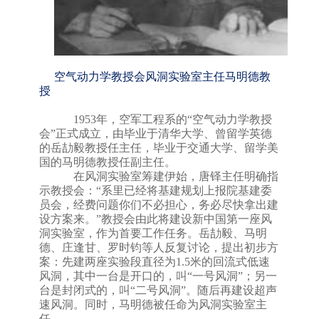
空气动力学教授会风洞实验室主任马明德教
授
1953
年，空军工程系的
“
空气动力学教授
会
”正式成立
，由毕业于清华大学、曾留学英德
的岳劼毅教授任主任，毕业于交通大学、留学美
国的马明德教授任副主任。
在风洞实验室筹建伊始，唐铎主任明确指
示教授会：
“
系里已经将基建规划上报院基建委
员会，经费问题你们不必担心，务必尽快拿出建
设方案
来
。
”
教授会由此将建设新中国第一座风
洞实验室，作为首要工作任务。岳劼毅、马明
德、庄逢甘、罗时钧等人反复讨论，提出初步方
案：先建两座实验段直径为
1.5
米的回流式低速
风洞，
其中一台是开口的，叫
“一号风洞”；另一
台是封闭式的，叫“二号风洞”
。
随后再建设超声
速风洞。同时，马明德被任命为风洞实验室主
任
。