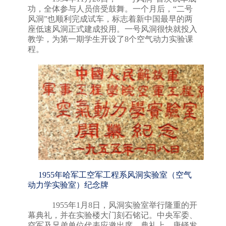
功，全体参与人员倍受鼓舞。一个月后，
“
二号
风洞
”
也顺利完成试车，标志着新中国最早的两
座低速风洞正式建成投用
。一
号风洞很快就投入
教学，为第一期学生开设了
8
个空气动力实验课
程。
1955年哈军工空军工程系风洞实验室（空气
动力学实验室）纪念牌
1955
年
1
月
8
日
，风洞实验室举行隆重的开
幕典礼，并在实验楼大门刻石铭记。中央军委、
空军及兄弟单位代表应邀出席。典礼上，唐铎发