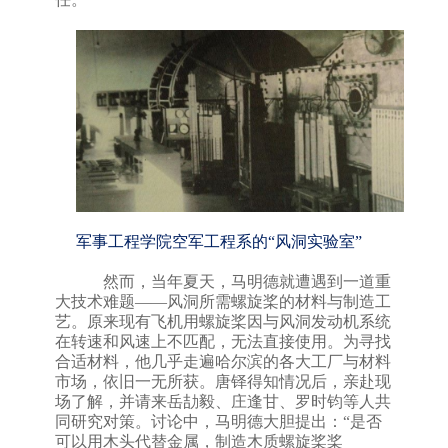
军事工程学院空军工程系的
“风洞实验室”
然而，当年夏天，马明德就遭遇到一道重
大技术难题
——
风洞所需螺旋桨的材料与制造工
艺。原来现有飞机用螺旋桨因与风洞发动机系统
在转速和风速上不匹配，无法直接使用。为寻找
合适材料，他几乎走遍哈尔滨的各大工厂与材料
市场，依旧一无所获。唐铎得知情况后，亲赴现
场了解，并请来岳劼毅、庄逢甘、罗时钧等人共
同研究对策
。
讨论中，马明德大胆提出：
“
是否
可以用木头代替金属，制造木质螺旋桨桨