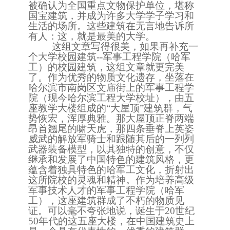
被确认为全国重点文物保护单位，堪称
国宝建筑，并成为许多大学学子学习和
生活的场所。这些建筑在无言地告诉所
有人：这，就是最美的大学。
这组文章写得很美，如果再补充一
个大学校园建筑
--军事工程学院（哈军
工）的校园建筑，这组文章就更完美
了。作为优秀的物质文化遗存，坐落在
哈尔滨市南岗区文庙街上的军事工程学
院（现今哈尔滨工程大学校址），
由五
座教学大楼
组成的
“大屋顶”建筑群，气
势恢宏，浑厚典雅。那大屋顶正脊两端
昂首翘尾的啸天虎，那四条垂脊上英姿
威武的解放军骑士和跟随其后的一列列
武器装备模型，以其独特的创意，不仅
继承和发展了中国特色的建筑风格，更
蕴含着独具特色的哈军工文化，折射出
这所院校的灵魂和精神。作为培养高级
军事技术人才的军事工程学院（哈军
工），这座建筑群成了不朽的物质见
证。
可以毫不夸张地说，诞生于
20世纪
50年代的这五座大楼，在中国建筑史上