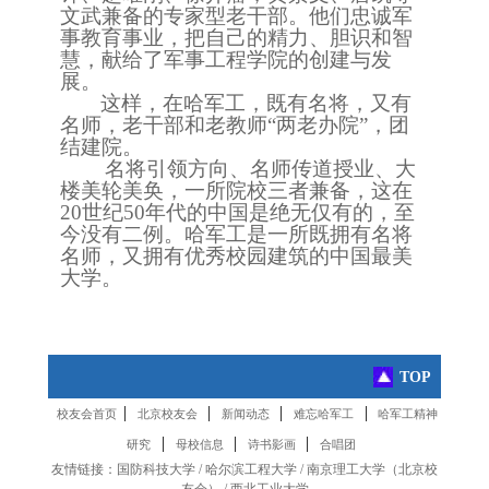
文武兼备的专家型老干部。他们忠诚军
事教育事业，把自己的精力、胆识和智
慧，献给了军事工程学院的创建与发
展。
这样，在哈军工，既有名将，又有
名师，老干部和老教师
“两老办院”，团
结建院。
名将引领方向、名师传道授业、大
楼美轮美奂，一所院校三者兼备，这在
20世纪50年代的中国是绝无仅有的，至
今没有二例。哈军工是一所既拥有名将
名师，又拥有优秀校园建筑的中国最美
大学。
TOP
|
|
|
|
校友会首页
北京校友会
新闻动态
难忘哈军工
哈军工精神
|
|
|
研究
母校信息
诗书影画
合唱团
友情链接：
国防科技大学
/
哈尔滨工程大学
/
南京理工大学
（
北京校
友会
） /
西北工业大学