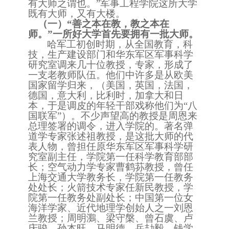
有大师之谓也。”军事工程学院这所大学
既有大师，又有大楼。
（一）
“善之本在教，教之本在
师。”一所好大学首先要拥有一批大师。
哈军工初创时期，从全国教育，科
技，生产建设部门和华东军区军事科学
研究室调来几十位教授，专家，形成了
一支老教师队伍。他们中许多是从欧美
国家留学归来，（美国，英国，法国，
德国，意大利，比利时，加拿大和日
本，于是调皮的年轻干部戏称他们为
“八
国联军”）。不少声望高的教授是周恩来
总理签署的调令，进入学院的。著名弹
道学专家张述祖教授，是这批大师的代
表人物，曾担任原华东军区军事科学研
究室副主任，学院第一任科学教育部部
长；空气动力学专家曹鹤荪教授，曾任
上海交通大学教务长，学院第一任教务
处处长；火箭技术专家任新民教授，学
院第一任教务处副处长；中国第一位女
海洋学家、近代地理学创始人之一刘恩
兰教授；周明鸂、梁守槃、曾石虞、卢
庆骏、孙本旺、马明德、岳劼毅，钱学