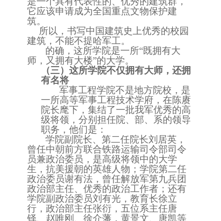
是一个具有代表性的、优秀的建筑群
，
它应该申请成为全国重点文物保护建
筑。
所以，书写中国建筑史上优秀的校园
建筑，不能不提哈军工。
的确，这所学院是一所
“既拥有大
师，又拥有大楼”的大学。
（三）
这所学院不仅拥有大师，还拥
有名将
军事工程学院不是地方院校，是
一所高等军事工程技术学府，在陈赓
院长麾下，集结了一批我军优秀的高
级将领，分别担任院、部、系的领导
职务，他们是：
学院副院长、第二任院长刘居英，
曾任中朝前方联合铁路运输司令部司令
员兼政治委员，是高级将领中的大学
生，抗美援朝的英雄人物；学院第二任
政治委员谢有法，曾任解放军第九兵团
政治部主任、优秀的政治工作者；还有
学院副政治委员刘有光，教育长徐立
行，政治部主任张衍，五位系主任唐
铎、赵唯刚、徐介藩，黄景文、唐凯等