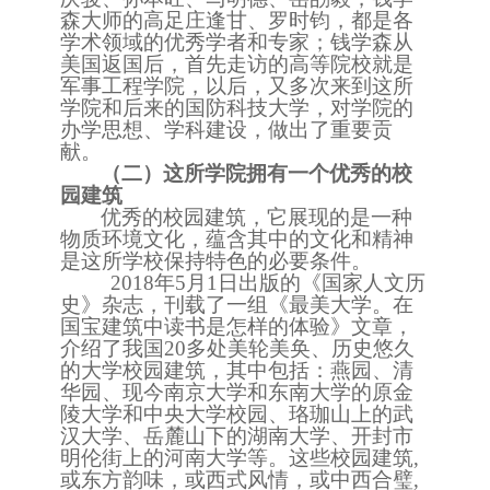
森大师的高足庄逢甘、罗时钧，都是各
学术领域的优秀学者和专家；钱学森从
美国返国后，首先走访的高等院校就是
军事工程学院，以后，又多次来到这所
学院和后来的国防科技大学，对学院的
办学思想、学科建设，做出了重要贡
献。
（二）这所学院拥有一个优秀的校
园建筑
优秀的校园建筑，它展现的是一种
物质环境文化，蕴含其中的文化和精神
是这所学校保持特色的必要条件。
2018年5月1日出版的《国家人文历
史》杂志，刊载了一组《最美大学。在
国宝建筑中读书是怎样的体验》文章，
介绍了我国20多处美轮美奂、历史悠久
的大学校园建筑，其中包括：燕园、清
华园、现今南京大学和东南大学的原金
陵大学和中央大学校园、珞珈山上的武
汉大学、岳麓山下的湖南大学、开封市
明伦街上的河南大学等。这些校园建筑,
或东方韵味，或西式风情，或中西合璧,