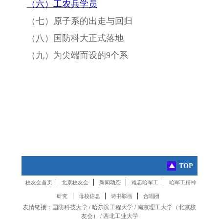
（六）工农兵学员
（七）原子系的出走与回归
（八）国防科大正式落地
（九）为尖端而设的9个系
TOP
|
|
|
|
校友会首页
北京校友会
新闻动态
难忘哈军工
哈军工精神
|
|
|
研究
母校信息
诗书影画
合唱团
友情链接：
国防科技大学
/
哈尔滨工程大学
/
南京理工大学
（
北京校
友会
） /
西北工业大学