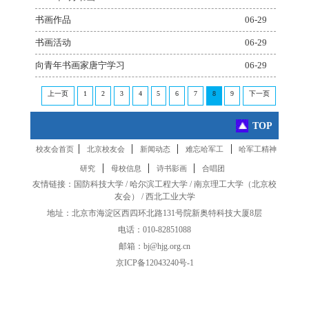
书画作品
06-29
书画活动
06-29
向青年书画家唐宁学习
06-29
上一页
1
2
3
4
5
6
7
8
9
下一页
TOP
|
|
|
|
校友会首页
北京校友会
新闻动态
难忘哈军工
哈军工精神
|
|
|
研究
母校信息
诗书影画
合唱团
友情链接：
国防科技大学
/
哈尔滨工程大学
/
南京理工大学
（
北京校
友会
） /
西北工业大学
地址：北京市海淀区西四环北路131号院新奥特科技大厦8层
电话：010-82851088
邮箱：bj@hjg.org.cn
京ICP备12043240号-1