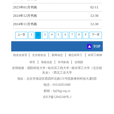
2025年01月书画
02-11
2024年12月书画
12-30
2024年11月书画
12-30
上一页
1
2
3
4
5
6
7
8
9
下一页
TOP
|
|
|
|
校友会首页
北京校友会
新闻动态
难忘哈军工
哈军工精神
|
|
|
研究
母校信息
诗书影画
合唱团
友情链接：
国防科技大学
/
哈尔滨工程大学
/
南京理工大学
（
北京校
友会
） /
西北工业大学
地址：北京市海淀区西四环北路131号院新奥特科技大厦8层
电话：010-82851088
邮箱：bj@hjg.org.cn
京ICP备12043240号-1