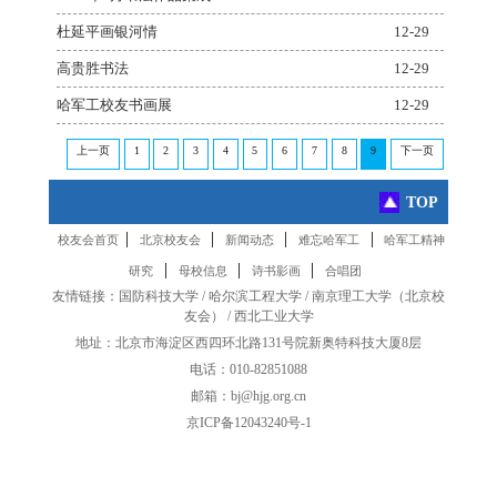
杜延平画银河情
12-29
高贵胜书法
12-29
哈军工校友书画展
12-29
上一页
1
2
3
4
5
6
7
8
9
下一页
TOP
|
|
|
|
校友会首页
北京校友会
新闻动态
难忘哈军工
哈军工精神
|
|
|
研究
母校信息
诗书影画
合唱团
友情链接：
国防科技大学
/
哈尔滨工程大学
/
南京理工大学
（
北京校
友会
） /
西北工业大学
地址：北京市海淀区西四环北路131号院新奥特科技大厦8层
电话：010-82851088
邮箱：bj@hjg.org.cn
京ICP备12043240号-1