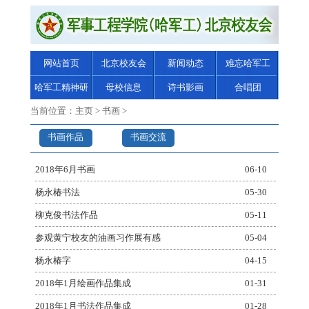
网站首页
北京校友会
新闻动态
难忘哈军工
哈军工精神研
母校信息
诗书影画
合唱团
究
当前位置：
主页
>
书画
>
书画作品
书画交流
2018年6月书画
06-10
杨永椿书法
05-30
柳克俊书法作品
05-11
参观黄宁校友的油画习作展有感
05-04
杨永椿字
04-15
2018年1月绘画作品集成
01-31
2018年1月书法作品集成
01-28